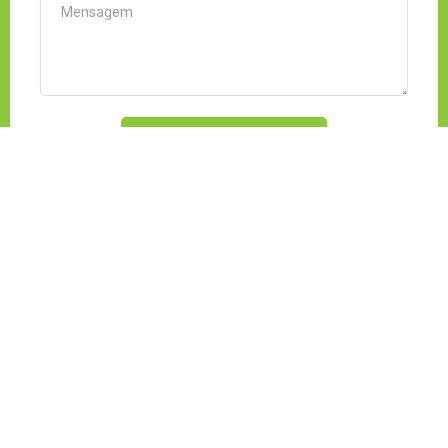
Enviar mensagem
fest.cinemajaraguadsul@gmail.com
+55 11 99838-2468